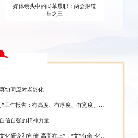
媒体镜头中的民革履职：两会报道
媒
集之三
冀协同应对老龄化
宋亚君委
何秉群委员谈“两高”工作报告：有高度、有厚度、有宽度、有温度、有深度、有力度
齐成喜委
自信自强的精神力量
齐成喜委
刘晓静代表：传统文化研究和宣传“高高在上”，“文”有余“化”不足
王遵来委