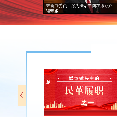
肩 昆仑文化出
朱新力委员：愿为法治中国在履职路上
续奔跑