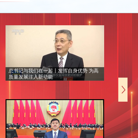
总书记与我们在一起丨发挥自身优势 为高
唐冬生
质量发展注入新动能
产业