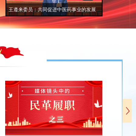
马珺委
王遵来委员：共同促进中医药事业的发展
展