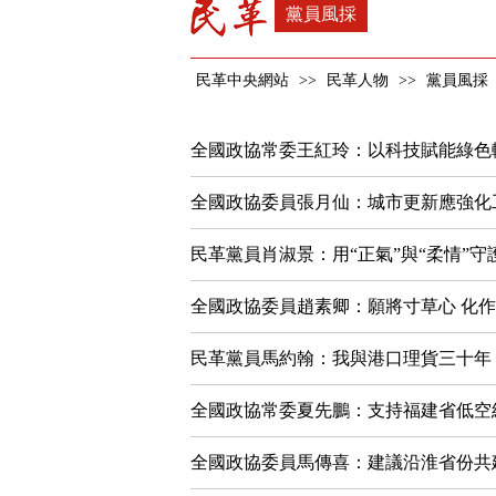
黨員風採
民革中央網站
>>
民革人物
>>
黨員風採
全國政協常委王紅玲：以科技賦能綠色
全國政協委員張月仙：城市更新應強化
民革黨員肖淑景：用“正氣”與“柔情”
全國政協委員趙素卿：願將寸草心 化
民革黨員馬約翰：我與港口理貨三十年
全國政協常委夏先鵬：支持福建省低空
全國政協委員馬傳喜：建議沿淮省份共