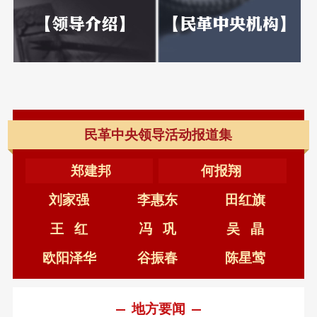
民革中央调研组赴甘肃调研基层卫生健康体系医防融合与社会共治建设
郑建邦
何报翔
刘家强
李惠东
田红旗
王 红
冯 巩
吴 晶
欧阳泽华
谷振春
陈星莺
地方要闻