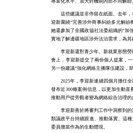
專業化水平、加大對機制內部不同解紛
這些建議並非停留在紙面。去年，
迎新圍繞“完善涉外商事糾紛多元解紛
她還參加了全國政協社法委組織的“加
實地了解邊疆地區涉外法治需求，為其
李迎新還對青少年、新就業形態勞
會上，李迎新提交了兩份個人提案，一份
另一份建議“強化網絡主播隊伍建設，
2025年，李迎新連續四個月擔任
發布近300條案例信息，以更加生動
推動用戶從旁觀者變為網絡綜合治理的
李迎新善於將審判工作中洞察到的
類議政平台持續跟進、推動落實。這種
委員擔當作為的生動體現。