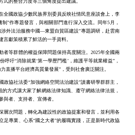
方式的整合力度等三個角度提出建議。
在全國政協少數民族界別委員反映社情民意座談會上，李
機制”作專題發言，與相關部門進行深入交流。同年5月，
強涉外法治服務中國—東盟自貿區建設”專題調研，赴雲南
建言獻策積累了鮮活的一手資料。
動者等群體的權益保障問題保持高度關注。2025年全國兩
呼吁“消除就業‘第一學歷門檻’，維護平等就業權益”，
助力直播平台經濟高質量發展”，受到社會廣泛關注。
全國政協社法委“加強網絡空間法治建設”讀書研學群群主，
直觀的方式讓大家了解網絡法律知識、遵守網絡法律法規，
參與者、支持者、宣傳者。
深層次問題，轉化為建設性的政協提案和發言，並利用各
立足專業、心系“國之大者”的履職實踐，正是新時代政協