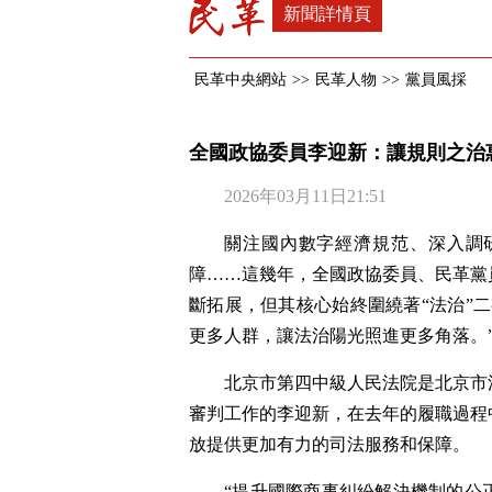
新聞詳情頁
民革中央網站
>>
民革人物
>>
黨員風採
全國政協委員李迎新：讓規則之治
2026年03月11日21:51
關注國內數字經濟規范、深入調
障……這幾年，全國政協委員、民革黨
斷拓展，但其核心始終圍繞著“法治”
更多人群，讓法治陽光照進更多角落。
北京市第四中級人民法院是北京市
審判工作的李迎新，在去年的履職過程
放提供更加有力的司法服務和保障。
“提升國際商事糾紛解決機制的公