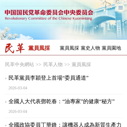
黨員風採
黨員風採
黨史人物
黨員園地
民革中央網站
>>
民革人物
>>
黨員風採
民革黨員李穎登上首場“委員通道”
2026-03-04
全國人大代表鄧乾春：“油專家”的健康“秘方”
2026-03-04
全國政協委員丁華鋒：讓機器人成為新質生產力