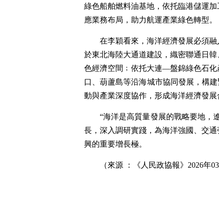
綠色船舶燃料油基地，依托臨港儲運加
應業務布局，助力航運產業綠色轉型。
在李穎看來，海洋經濟發展必須融
於東北海陸大通道建設，織密聯通日韓
色經濟空間﹔依托大連—盤錦綠色石化
口、葫蘆島等沿海城市協同發展，構建
動與產業深度協作，形成海洋經濟發展
“海洋是高質量發展的戰略要地，
長，深入調研實踐，為海洋強國、交通
興的重要增長極。
（來源 ：《人民政協報》2026年03