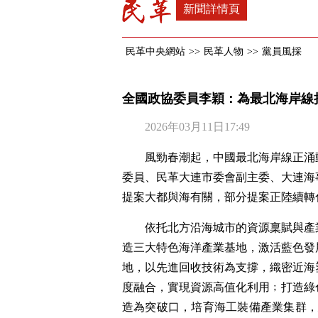
新聞詳情頁
民革中央網站
>>
民革人物
>>
黨員風採
全國政協委員李穎：為最北海岸線
2026年03月11日17:49
風勁春潮起，中國最北海岸線正涌
委員、民革大連市委會副主委、大連海
提案大都與海有關，部分提案正陸續轉
依托北方沿海城市的資源稟賦與產
造三大特色海洋產業基地，激活藍色發
地，以先進回收技術為支撐，織密近海
度融合，實現資源高值化利用﹔打造綠
造為突破口，培育海工裝備產業集群，