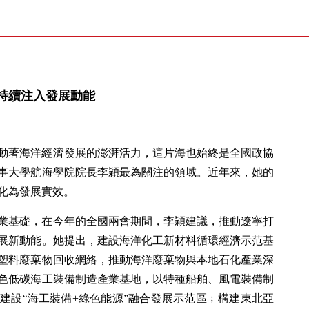
持續注入發展動能
動著海洋經濟發展的澎湃活力，這片海也始終是全國政協
事大學航海學院院長李穎最為關注的領域。近年來，她的
化為發展實效。
業基礎，在今年的全國兩會期間，李穎建議，推動遼寧打
展新動能。她提出，建設海洋化工新材料循環經濟示范基
塑料廢棄物回收網絡，推動海洋廢棄物與本地石化產業深
色低碳海工裝備制造產業基地，以特種船舶、風電裝備制
建設“海工裝備+綠色能源”融合發展示范區﹔構建東北亞