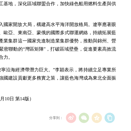
工基地，深化區域聯盟合作，加快綠色船用燃料生產與供
入國家開放大局，構建高水平海洋開放格局。遼寧應著眼
、歐亞、東南亞、蒙俄的國際多式聯運網絡，持續拓展藍
產業集群這一國家先進制造業集群優勢，推動與錦州、營
緊密聯動的“灣區矩陣”，打破區域壁壘，促進要素高效流
合力。
遼寧沿海經濟帶潛力巨大。”李穎表示，將持續立足專業所
強國建設貢獻更多務實之策，讓藍色海灣成為東北全面振
月10日 第14版）
分享到：