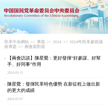
民革中央網站
>>
專題
>>
2024
>>
2024年民革參政議
政專題
>>
兩會面對面
【兩會訪談】陳星鶯：更好發揮“好參謀、好幫
手、好同事”作用
2024-03-11
陳星鶯：發揮民革特色優勢 在新征程上做出新
的更大的成績
2024-03-07