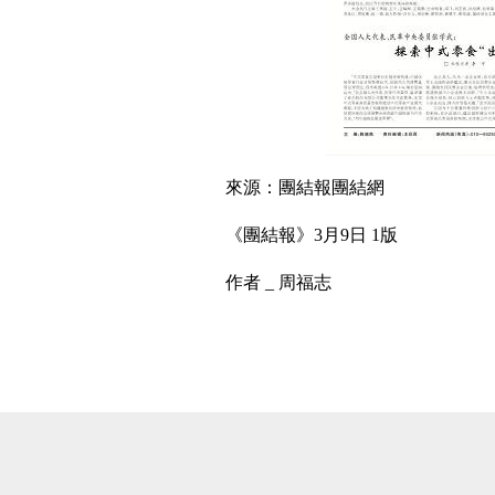
來源：團結報團結網
《團結報》3月9日 1版
作者 _ 周福志