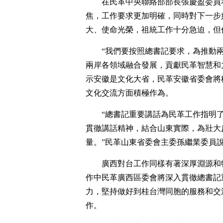
在民革中央聯絡部部長張慶盈委員
焦，工作要求更加明確，同時對下一步
大、使命光榮，祖統工作十分急迫，但
“我們要按照總書記要求，為推動
兩岸各領域融合發展，貢獻民革智慧和
示安徽是文化大省，民革安徽省委會將
文化交流方面積極作為。
“總書記重要講話為民革工作指明
貫徹講話精神，結合山東實際，為壯大
量。”民革山東省委會主委孫繼業委員
廣西對台工作同樣有著深厚淵源和
作中民革廣西區委會將深入貫徹總書記
力，堅持做好到桂台灣同胞的服務和交
作。