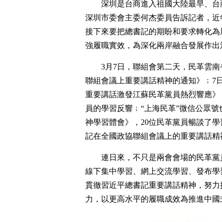
深圳是台商進入祖國大陸最早、台
深圳市委會主委何杰委員告訴記者，近
接下來要把總書記的期盼和要求轉化為
強履職實效，為深化兩岸融合發展作出
3月7日，聯組會第二天，民革雲
聯組會議上重要講話精神的通知》﹔7日
重要講話激發江蘇民革黨員熱烈響應》
員的學習反響﹔“上海民革”微信公眾
神學習體會》，20位民革黨員暢談了
記在全國政協聯組會議上的重要講話精
連日來，不只是兩會會場的民革黨
線下集中學習、網上交流學習、發布學
貫徹習近平總書記重要講話精神，努力
力，以更高水平的履職成效為推進中國