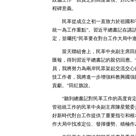
程碑意義。
民革從成立之初一直致力於祖國和
統一為工作重點”。習近平總書記在講
定，並囑托“民革要在對台工作大局中
當天聯組會上，民革中央副主席田
匯報，得到習近平總書記的親切回應。
員，我將努力為兩岸民眾架起交流交心
技工作者，我將進一步增強科教興國強
貢獻。”田紅旗說。
“聽到總書記對民革工作的高度肯
管祖統工作的民革中央副主席陳星鶯委
好新時代對台工作提供了重要指引和根
作大局中找准定位、發揮優勢、積極作