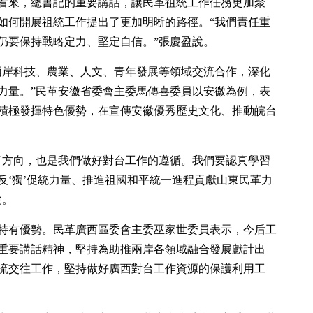
看來，總書記的重要講話，讓民革祖統工作任務更加聚
如何開展祖統工作提出了更加明晰的路徑。“我們責任重
仍要保持戰略定力、堅定自信。”張慶盈說。
兩岸科技、農業、人文、青年發展等領域交流合作，深化
力量。”民革安徽省委會主委馬傳喜委員以安徽為例，表
積極發揮特色優勢，在宣傳安徽優秀歷史文化、推動皖台
了方向，也是我們做好對台工作的遵循。我們要認真學習
反‘獨’促統力量、推進祖國和平統一進程貢獻山東民革力
說。
特有優勢。民革廣西區委會主委巫家世委員表示，今后工
重要講話精神，堅持為助推兩岸各領域融合發展獻計出
流交往工作，堅持做好廣西對台工作資源的保護利用工