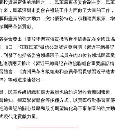
商投資最密集的地區之一。民革廣東省委會副主委、民革
年來，民革深圳市委會在祖統工作方面做了大量的工作，
履職盡責的強大動力，突出優勢特色，積極建言獻策，增
深圳民革新貢獻。
南省委會發出《關於學習宣傳貫徹習近平總書記在全國政協
、8日，“江蘇民革”微信公眾號連發兩期《習近平總書記
，刊發了包括省委會領導班子成員在內21位各領域民革黨
號也連續兩天推出《習近平總書記在政協聯組會重要講話精
學習體會﹔《貴州民革各級組織和黨員學習貫徹習近平總書
神》等報道接連發出……
員，民革各級組織和廣大黨員也紛紛通過收看新聞報道、
習通知、撰寫學習體會等多種方式，以實際行動學習宣傳
把總書記的關心鼓勵和殷切期望轉化為干事創業的強大動
式現代化貢獻力量。