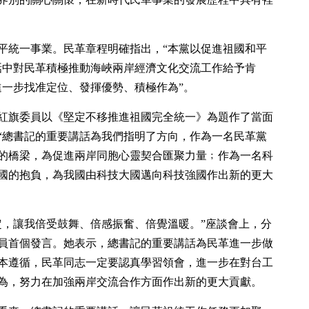
平統一事業。民革章程明確指出，“本黨以促進祖國和平
話中對民革積極推動海峽兩岸經濟文化交流工作給予肯
進一步找准定位、發揮優勢、積極作為”。
紅旗委員以《堅定不移推進祖國完全統一》為題作了當面
“總書記的重要講話為我們指明了方向，作為一名民革黨
的橋梁，為促進兩岸同胞心靈契合匯聚力量﹔作為一名科
國的抱負，為我國由科技大國邁向科技強國作出新的更大
定，讓我倍受鼓舞、倍感振奮、倍覺溫暖。”座談會上，分
員首個發言。她表示，總書記的重要講話為民革進一步做
本遵循，民革同志一定要認真學習領會，進一步在對台工
為，努力在加強兩岸交流合作方面作出新的更大貢獻。