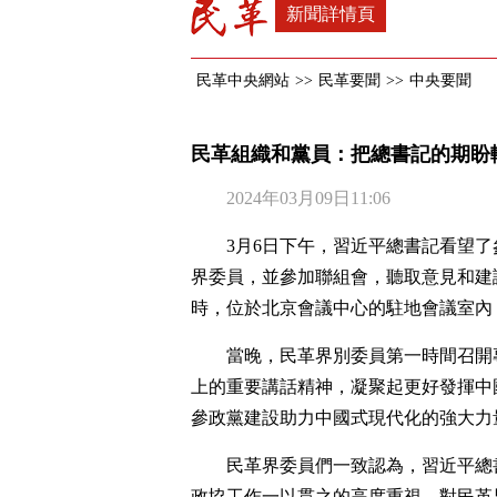
新聞詳情頁
民革中央網站
>>
民革要聞
>>
中央要聞
民革組織和黨員：把總書記的期盼
2024年03月09日11:06
3月6日下午，習近平總書記看望
界委員，並參加聯組會，聽取意見和建
時，位於北京會議中心的駐地會議室內
當晚，民革界別委員第一時間召開
上的重要講話精神，凝聚起更好發揮中
參政黨建設助力中國式現代化的強大力
民革界委員們一致認為，習近平總
政協工作一以貫之的高度重視、對民革