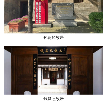
孙蔚如故居
钱昌照故居