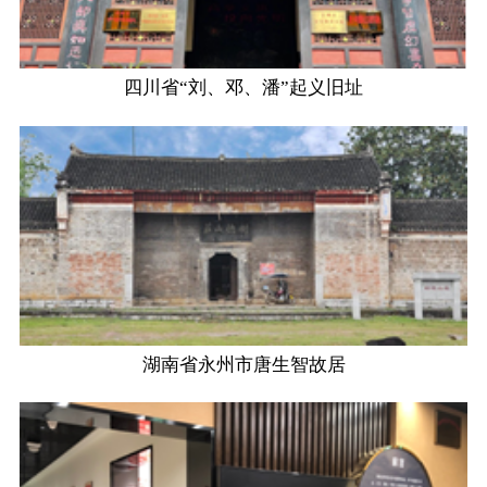
四川省“刘、邓、潘”起义旧址
湖南省永州市唐生智故居