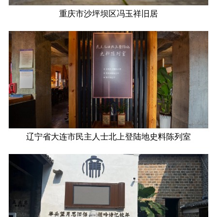
重庆市沙坪坝区冯玉祥旧居
辽宁省大连市民主人士北上登陆地史料陈列室