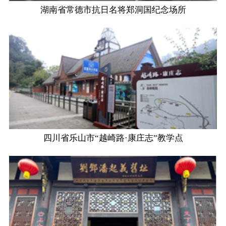
湖南省常德市抗日名将郑洞国纪念场所
四川省乐山市“越崎路·康庄志”教学点