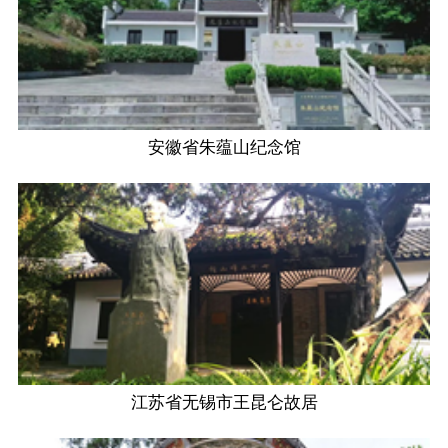
安徽省朱蕴山纪念馆
江苏省无锡市王昆仑故居