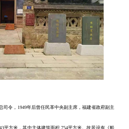
总司令，1949年后曾任民革中央副主席，福建省政府副主
143平方米，其中主体建筑面积 754平方米。故居设有《船