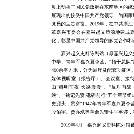
度上动摇了国民党政府在东南地区的统
展现出的接受中国共产党领导、为国家
党员的宝贵财富。2019年，在中共浙
革嘉兴市委会在嘉兴起义策源地建成
化，彰显中国共产党领导的多党合作和
嘉兴起义史料陈列馆（原嘉兴起义
中学、青年军嘉兴夏令营、“预干总队”
400余平方米，分为展厅及配套功能
媒体视听室（报告厅）、会议室、接
由“黎明前夜 长路漫漫”、“反对内战
映”、“铭记先贤 砥砺前行”五个章节
史源头，贯穿“1947年青年军嘉兴夏
段伯宇、贾亦斌等革命先贤生平事迹，
2019年4月，嘉兴起义史料陈列