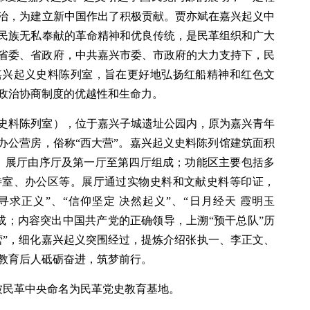
治，为建立新中国作出了积极贡献。贾亦斌在嘉兴起义中
民族无私奉献的革命精神和优良传统，是民革组织和广大
江省委、省政府，中共嘉兴市委、市政府的大力支持下，民
嘉兴起义史料陈列室，旨在更好地弘扬红船精神和红色文
政治协商制度的优越性和生命力。
史料陈列室），位于嘉兴子城遗址公园内，原为嘉兴青年
办公营房，俗称“西大营”。嘉兴起义史料陈列馆建筑面积
区。展厅由序厅及第一厅至第四厅组成；功能区主要包括多
待室、办公区等。展厅通过实物史料和文献史料等印证，
 寻求正义”、“信仰坚定 决然起义”、“日月经天 霞明玉
组成；内容突出中国共产党的正确领导，上溯“预干总队”历
令营”，细化嘉兴起义突围经过，提炼介绍张执一、李正文、
教育后人砥砺奋进，筑梦前行。
馆被民革中央命名为民革党史教育基地。