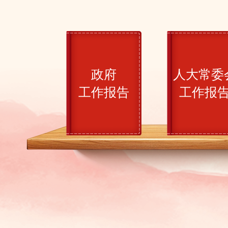
杨其峰代表：建议乳腺健康管理关口前移
吴晶代表谈“痛金”热：从“为爱买单”到理性消
政府
人大常委
工作报告
工作报
邓乾春代表：油菜新品种亩产近420公斤刷新
李强代表：促进油料杂粮发展 推动农业科技