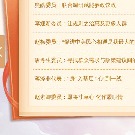
熊皓委员：联合调研赋能参政议政
王学斌代表：为灵活就业者织密社会保障网
李迎新委员：让规则之治惠及更多人群
叶美兰代表：推进6G中国方案纳入国际标准
赵梅委员：“促进中美民心相通是我最大的
罗天代表：让春秋假惠及每一个孩子和家庭
一直奔走
唐冬生委员：寻找群众需求与政策建议间
蒋涤非代表：“身”入基层 “心”到一线
赵素卿委员：愿将寸草心 化作履职情