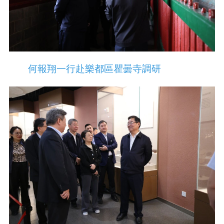
何報翔一行赴樂都區瞿曇寺調研