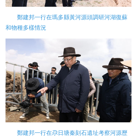
鄭建邦一行在瑪多縣黃河源頭調研河湖復蘇
和物種多樣情況
鄭建邦一行在尕日塘秦刻石遺址考察河源歷