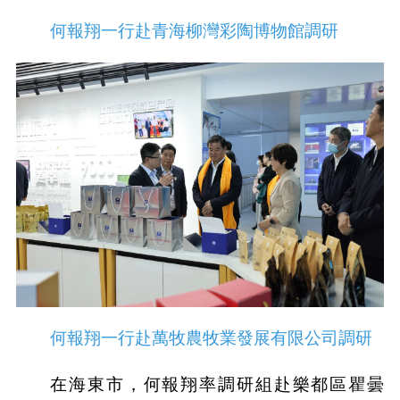
何報翔一行赴青海柳灣彩陶博物館調研
何報翔一行赴萬牧農牧業發展有限公司調研
在海東市，何報翔率調研組赴樂都區瞿曇