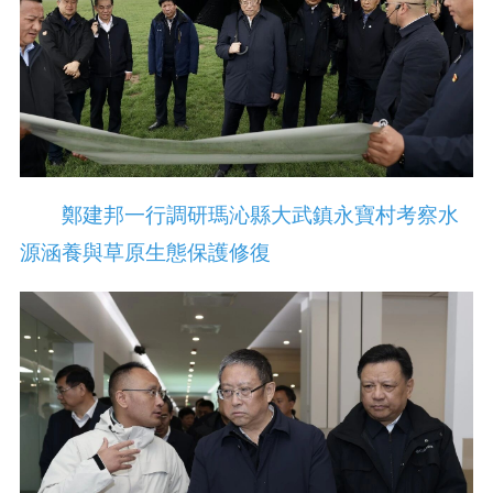
鄭建邦一行調研瑪沁縣大武鎮永寶村考察水
源涵養與草原生態保護修復