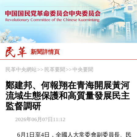
新聞詳情頁
民革中央網站
>>
民革要聞
>>
中央要聞
鄭建邦、何報翔在青海開展黃河
流域生態保護和高質量發展民主
監督調研
2026年06月07日11:12
6月1日至4日，全國人大常委會副委員長、民