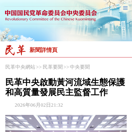
新聞詳情頁
民革中央網站
>>
民革要聞
>>
中央要聞
民革中央啟動黃河流域生態保護
和高質量發展民主監督工作
2026年06月02日21:32