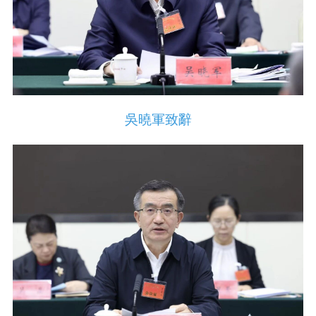
吳曉軍致辭