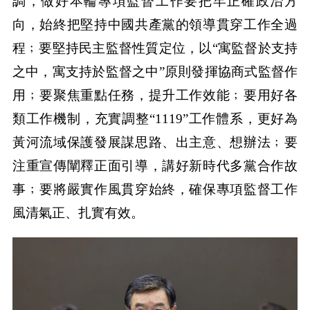
調，做好本輪專項監督工作要把牢正確政治方
向，始終把堅持中國共產黨的領導貫穿工作全過
程﹔要堅持民主監督性質定位，以“寓監督於支持
之中，寓支持於監督之中”原則發揮協商式監督作
用﹔要聚焦重點任務，提升工作效能﹔要用好各
類工作機制，充實調整“1119”工作體系，更好為
黃河流域保護發展謀思路、出主意、想辦法﹔要
注重宣傳闡釋正面引導，講好新時代多黨合作故
事﹔要將嚴實作風貫穿始終，確保專項監督工作
風清氣正、扎實有效。