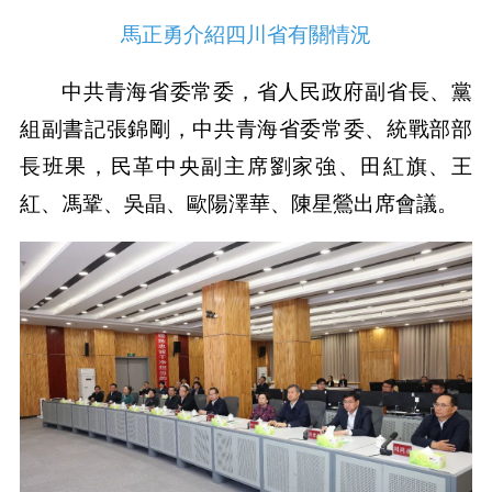
馬正勇介紹四川省有關情況
中共青海省委常委，省人民政府副省長、黨
組副書記張錦剛，中共青海省委常委、統戰部部
長班果，民革中央副主席劉家強、田紅旗、王
紅、馮鞏、吳晶、歐陽澤華、陳星鶯出席會議。