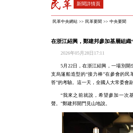
新聞詳情頁
民革中央網站
>>
民革要聞
>>
中央要聞
在浙江紹興，鄭建邦參加基層組織
2026年05月28日17:11
5月22日，在浙江紹興，一場別
支烏篷船造型的“接力棒”在參會的民
答”的考驗。這一天，全國人大常委會
“我來之前就說，希望參加一次
聲。”鄭建邦開門見山地說。