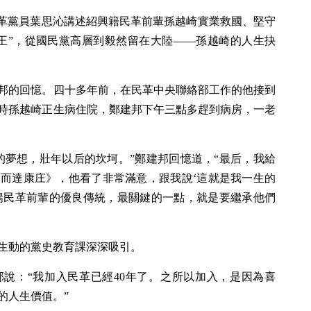
民革黨員葉思沁講述紹興籍民革前輩孫越崎實業救國、堅守
王”，從國民黨高層到毅然留在大陸——孫越崎的人生抉
邦的回憶。四十多年前，在民革中央聯絡部工作的他接到
時孫越崎正生病住院，鄭建邦下午三點多趕到病房，一老
的夢想，壯年以后的坎坷。”鄭建邦回憶道，“最后，我給
而達康庄》，他看了非常滿意，跟我說‘這就是我一生的
弘揚民革前輩的優良傳統，最關鍵的一點，就是要繼承他們
生動的黨史教育課深深吸引。
說：“我加入民革已經40年了。之所以加入，是因為喜
的人生價值。”