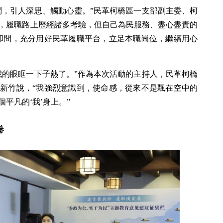
問，引人深思、觸動心靈。”民革柯橋區一支部副主委、柯
，履職路上歷經諸多考驗，但自己為民服務、盡心盡責的
叩問，充分用好民革履職平台，立足本職崗位，繼續用心
我的眼眶一下子熱了。”作為本次活動的主持人，民革柯橋
新竹說，“我強烈意識到，使命感，從來不是飄在空中的
平凡的‘我’身上。”
卷