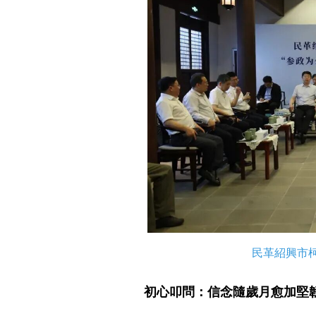
民革紹興市
初心叩問：信念隨歲月愈加堅