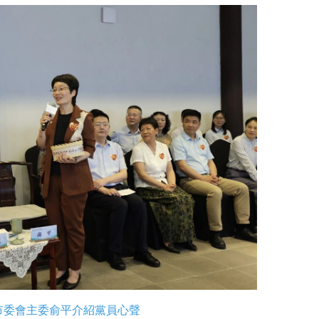
市委會主委俞平介紹黨員心聲