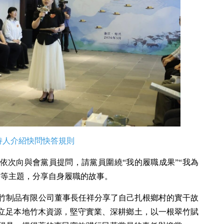
持人介紹快問快答規則
人依次向與會黨員提問，請黨員圍繞“我的履職成果”“我為
”等主題，分享自身履職的故事。
竹制品有限公司董事長任祥分享了自己扎根鄉村的實干故
祥立足本地竹木資源，堅守實業、深耕鄉土，以一根翠竹賦