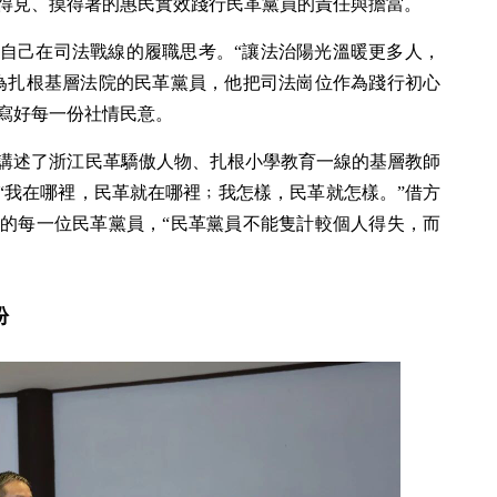
得見、摸得著的惠民實效踐行民革黨員的責任與擔當。
自己在司法戰線的履職思考。“讓法治陽光溫暖更多人，
為扎根基層法院的民革黨員，他把司法崗位作為踐行初心
寫好每一份社情民意。
講述了浙江民革驕傲人物、扎根小學教育一線的基層教師
“我在哪裡，民革就在哪裡﹔我怎樣，民革就怎樣。”借方
的每一位民革黨員，“民革黨員不能隻計較個人得失，而
盼