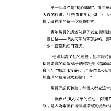
第一個環節是“初心叩問”。青年
大義的往事。從熱血青年到“煤、油大
擇，讓在場的每一位黨員動容。
青年黨員的講述勾起了老黨員鄭建
一個任務——採訪民革前輩孫越崎。那
一少一直聊到紅日西沉。
“他跟我講了他的經歷，他年輕時
孫越老寫的這篇稿子的標題是《越崎嶇
寫照’。”鄭建邦接著說：“我們繼承
對真理的執著追求和堅守。”
黨員們認真聆聽，每個人都被這堂
回顧自己加入民革的初心，鄭建邦
歡，是因為希望在這個組織裡實現自己