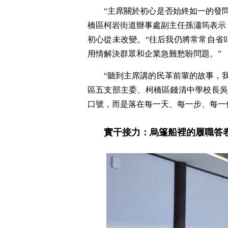
“主席關於初心是否始終如一的發
橋區柯岩街道辦事處副主任孫瀟筠表示
初心從未改變。“往后我仍將常常自省
用情解決群眾和企業急難愁盼問題。”
“聽到主席講的民革前輩的故事，
區五支部主委、柯橋區錢清中學校長吳
口號，而是落在每一天、每一步、每一個
實干接力：烏篷船裡的履職答