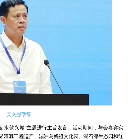
吴文恩致辞
金 水韵兴城”主题进行主旨发言。活动期间，与会嘉宾实
界灌溉工程遗产、湄洲岛妈祖文化园、湖石淉生态园和红