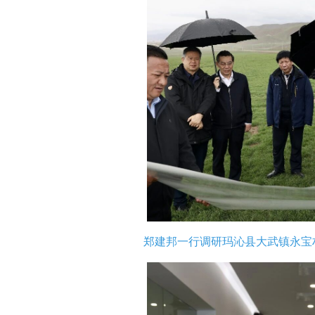
郑建邦一行调研玛沁县大武镇永宝