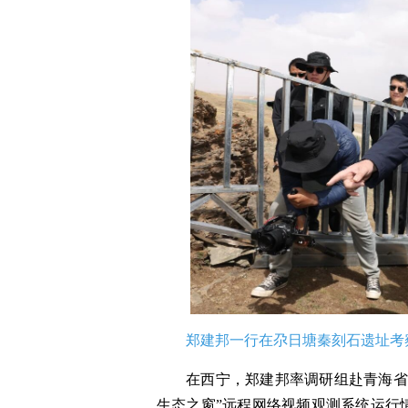
郑建邦一行在尕日塘秦刻石遗址考
在西宁，郑建邦率调研组赴青海省
生态之窗”远程网络视频观测系统运行