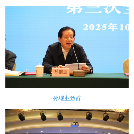
孙继业致辞