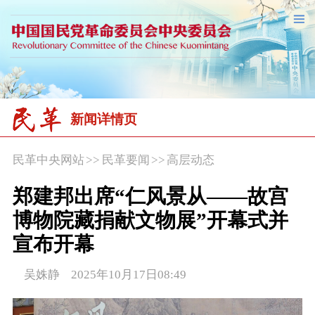
新闻详情页
民革中央网站
>>
民革要闻
>>
高层动态
郑建邦出席“仁风景从——故宫
博物院藏捐献文物展”开幕式并
宣布开幕
吴姝静 2025年10月17日08:49