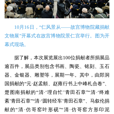
10月16日，“仁风景从——故宫博物院藏捐献
文物展”开幕式在故宫博物院景仁宫举行。图为开
幕式现场。
据了解，本次展览展出100位捐献者所捐展品
逾百件，展品类别包含书画、陶瓷、铭刻、玉石
器、金银器、雕塑等，展期一年。其中，由郑洞
国捐献的“元·赵孟頫、赵雍行书上中峰札合卷”、
楚图南捐献的“清·‘理自忙’青田石章”“清·‘终难
紊’青田石章”“清·‘圆转经车’青田石章”、马叙伦捐
献的“清·仿哥窑叶形砚”“清·仿哥窑方形印泥