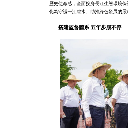
歷史使命感，全面投身長江生態環境保
化為守護一江碧水、助推綠色發展的履
搭建監督體系 五年步履不停