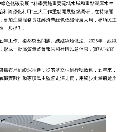
帶綠色低碳發展”“科學實施重要流域水域和重點湖庫水生
防治和資源化利用”三大工作重點開展監督調研，在持續關
，更加注重服務長江經濟帶綠色低碳發展大局，專項民主
進一步提升。
年工作、復盤突出問題、總結經驗做法。2025年，組織
議，形成一批高質量監督報告和社情民意信息，實現“收官
謀篇布局到縱深推進，從夯基立柱到行穩致遠，五年來，
履職實踐推動專項民主監督走深走實，用腳步丈量荊楚岸