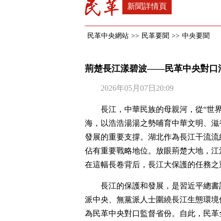
新聞詳情頁
民革中央網站
>>
民革要聞
>>
中央要聞
荊楚長江漾碧波——民革中央對口
2026年05月07日20:09
長江，中華民族的母親河，從“世
海，以浩浩湯湯之勢哺育中華文明、滋
發展的重要支撐。湖北作為長江干流流
佔有重要戰略地位。放眼荊楚大地，江
在這幅長卷背后，長江大保護的任務之
長江的保護和發展，是習近平總書記
派中央、無黨派人士圍繞長江生態環境
為民革中央對口監督省份。自此，民革