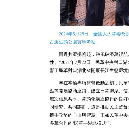
2024年5月28日，全國人大常
古渡生態公園實地考察。
同舟共濟揚帆起，乘風破浪萬裡航
性。”2021年7月22日，民革中央
響了民革對口湖北省開展長江生態環境
早在本輪專項監督啟動之初，民革
點等開展協商座談，建立日常聯系、信
層次信息共享、常態化溝通協作的良好
同研究、共同謀劃，還是推動民主監督
攜手攻堅的心血與智慧。正如民革中央
多黨合作的‘民革—湖北模式’”。