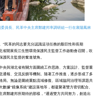
委會副委員長、民革中央主席鄭建邦率調研組一行在襄陽鳳林
。“民革的同志要充分認識這項任務的艱巨性和長期
對口湖北省開展長江生態環境保護民主監督工作啟動會召開，吹
保護民主監督的奮進號角。
中央與湖北省有關方面圍繞工作思路、方案設計、監督重
息通報、交流反饋等機制。隨著工作推進，逐步形成了多
格局。無論是圍繞重點流域修復、區域協同治理等課題共
大數據“鏡像系統”建設落地等，都凝聚著雙方密切配合、
主席鄭建邦所期待的那樣，“通過雙方共同努力，創造出