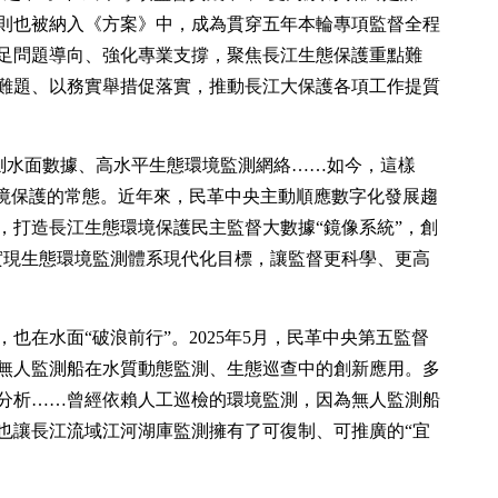
則也被納入《方案》中，成為貫穿五年本輪專項監督全程
足問題導向、強化專業支撐，聚焦長江生態保護重點難
難題、以務實舉措促落實，推動長江大保護各項工作提質
檢測水面數據、高水平生態環境監測網絡……如今，這樣
環境保護的常態。近年來，民革中央主動順應數字化發展趨
，打造長江生態環境保護民主監督大數據“鏡像系統”，創
省實現生態環境監測體系現代化目標，讓監督更科學、更高
也在水面“破浪前行”。2025年5月，民革中央第五監督
無人監測船在水質動態監測、生態巡查中的創新應用。多
分析……曾經依賴人工巡檢的環境監測，因為無人監測船
也讓長江流域江河湖庫監測擁有了可復制、可推廣的“宜