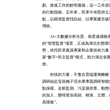
劃、推進工作的鮮明遵循，這一工作原
的行動指南。五年來，民革中央堅持立
點，以精准監督找症結、以專業建言破
增效。
AI+大數據分析水質、衛星遙感
的“智慧監督”場景，正成為湖北生態
勢，依托民革黨員專家和企業技術力量
新“數字+民主監督”模式，助力湖北
效。
科技的力量，不隻在雲端運籌帷幄，
調研組赴宜昌梅子埡水庫專題調研智能
點採樣、走航監測、污染源排查、動態
的加入，變得更加高頻、精准、立體，
昌樣板”。