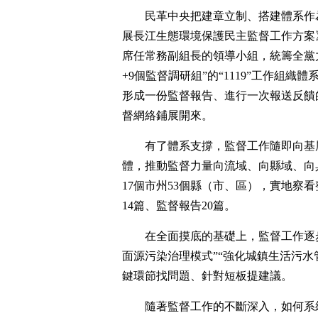
民革中央把建章立制、搭建體系作
展長江生態環境保護民主監督工作方案
席任常務副組長的領導小組，統籌全黨力
+9個監督調研組”的“1119”工作組
形成一份監督報告、進行一次報送反饋的
督網絡鋪展開來。
有了體系支撐，監督工作隨即向基層
體，推動監督力量向流域、向縣域、向
17個市州53個縣（市、區），實地察看
14篇、監督報告20篇。
在全面摸底的基礎上，監督工作逐步
面源污染治理模式”“強化城鎮生活污水
鍵環節找問題、針對短板提建議。
隨著監督工作的不斷深入，如何系統