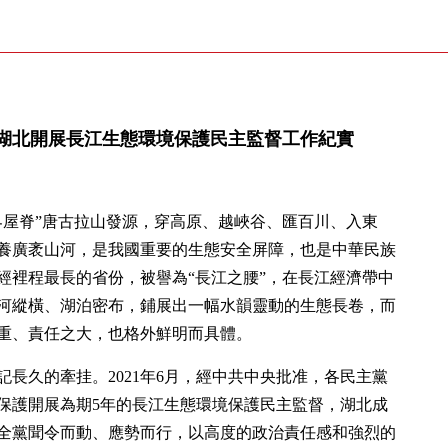
湖北開展長江生態環境保護民主監督工作紀實
界屋脊”唐古拉山發源，穿高原、越峽谷、匯百川、入東
養廣袤山河，是我國重要的生態安全屏障，也是中華民族
經裡程最長的省份，被譽為“長江之腰”，在長江經濟帶中
河縱橫、湖泊密布，鋪展出一幅水韻靈動的生態長卷，而
重、責任之大，也格外鮮明而具體。
長久的牽挂。2021年6月，經中共中央批准，各民主黨
保護開展為期5年的長江生態環境保護民主監督，湖北成
全黨聞令而動、應勢而行，以高度的政治責任感和強烈的