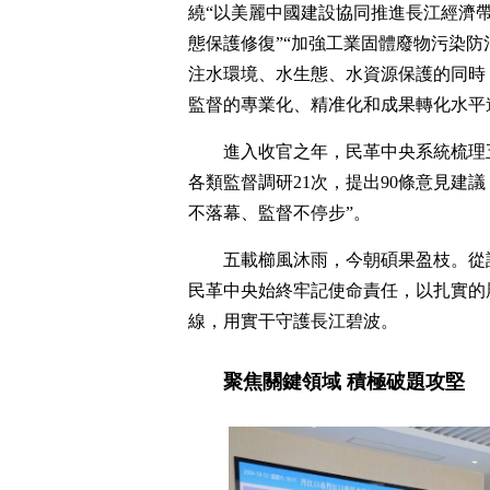
繞“以美麗中國建設協同推進長江經濟
態保護修復”“加強工業固體廢物污染
注水環境、水生態、水資源保護的同時
監督的專業化、精准化和成果轉化水平
進入收官之年，民革中央系統梳理五
各類監督調研21次，提出90條意見建
不落幕、監督不停步”。
五載櫛風沐雨，今朝碩果盈枝。從
民革中央始終牢記使命責任，以扎實的
線，用實干守護長江碧波。
聚焦關鍵領域 積極破題攻堅