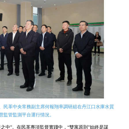
副主席、民革中央常務副主席何報翔率調研組在丹江口水庫水質
慧監管監測平台運行情況。
之中”。在民革專項監督實踐中，“雙寓原則”始終是謀