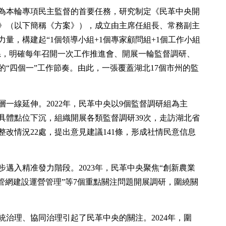
為本輪專項民主監督的首要任務，研究制定《民革中央開
》（以下簡稱《方案》），成立由主席任組長、常務副主
量，構建起“1個領導小組+1個專家顧問組+1個工作小組
織體系，明確每年召開一次工作推進會、開展一輪監督調研、
“四個一”工作節奏。由此，一張覆蓋湖北17個市州的監
一線延伸。2022年，民革中央以9個監督調研組為主
具體點位下沉，組織開展各類監督調研39次，走訪湖北省
整改情況22處，提出意見建議141條，形成社情民意信息
邁入精准發力階段。2023年，民革中央聚焦“創新農業
管網建設運營管理”等7個重點關注問題開展調研，圍繞關
治理、協同治理引起了民革中央的關注。2024年，圍