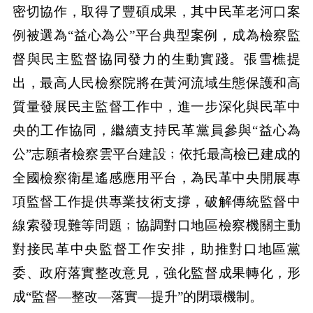
密切協作，取得了豐碩成果，其中民革老河口案
例被選為“益心為公”平台典型案例，成為檢察監
督與民主監督協同發力的生動實踐。張雪樵提
出，最高人民檢察院將在黃河流域生態保護和高
質量發展民主監督工作中，進一步深化與民革中
央的工作協同，繼續支持民革黨員參與“益心為
公”志願者檢察雲平台建設﹔依托最高檢已建成的
全國檢察衛星遙感應用平台，為民革中央開展專
項監督工作提供專業技術支撐，破解傳統監督中
線索發現難等問題﹔協調對口地區檢察機關主動
對接民革中央監督工作安排，助推對口地區黨
委、政府落實整改意見，強化監督成果轉化，形
成“監督—整改—落實—提升”的閉環機制。