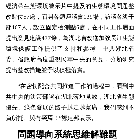
經濟帶生態環境警示片中提及的生態環境問題整
改點位57處，召開各類座談會139場，訪談各級干
部467人，設立固定檢測點6處，在不同工作層面
提出意見建議477條，為湖北省改進加強長江生態
環境保護工作提供了支持和參考。中共湖北省
委、省政府高度重視民革中央的意見，分類研究
提出整改措施並予以積極落實。
“在密切配合共同推進工作的過程中，看到中
共中央的決策部署在湖北落地見效，湖北省生態
優先、綠色發展的路子越走越寬廣，我們感到不
負所托、與有榮焉！”鄭建邦表示。
問題導向系統思維解難題