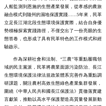
人船監測到恩施的生態產業發展，從孝感的農旅
融合模式到隨州的濕地保護實踐……5年來，民革
立足長江湖北段生態環境保護實際，結合自身優
勢積極探索實踐路徑，不僅交出了一份亮眼的生
態答卷，也形成了具有民革特色的工作模式和經
驗啟示。
作為深耕社會和法制、“三農”等重點履職領
域的民主黨派，民革將農業面源污染防治、長江
生態環境保護法律法規政策體系完善作為重點調
研課題，關注農村高效生態綠色產業集群發展，
圍繞《中華人民共和國長江保護法》貫徹落實建
言獻策，推動以高水平保護塑造高質量發展新動