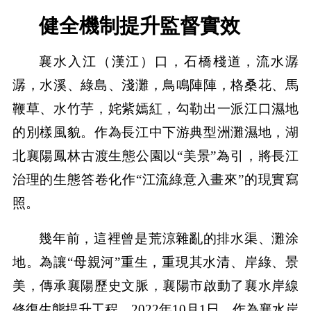
健全機制提升監督實效
襄水入江（漢江）口，石橋棧道，流水潺
潺，水溪、綠島、淺灘，鳥鳴陣陣，格桑花、馬
鞭草、水竹芋，姹紫嫣紅，勾勒出一派江口濕地
的別樣風貌。作為長江中下游典型洲灘濕地，湖
北襄陽鳳林古渡生態公園以“美景”為引，將長江
治理的生態答卷化作“江流綠意入畫來”的現實寫
照。
幾年前，這裡曾是荒涼雜亂的排水渠、灘涂
地。為讓“母親河”重生，重現其水清、岸綠、景
美，傳承襄陽歷史文脈，襄陽市啟動了襄水岸線
修復生態提升工程。2022年10月1日，作為襄水岸