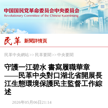
新聞詳情頁
民革中央網站
>>
民革要聞
>>
中央要聞
守護一江碧水 書寫履職華章
——民革中央對口湖北省開展長
江生態環境保護民主監督工作綜
述
2026年05月06日21:14