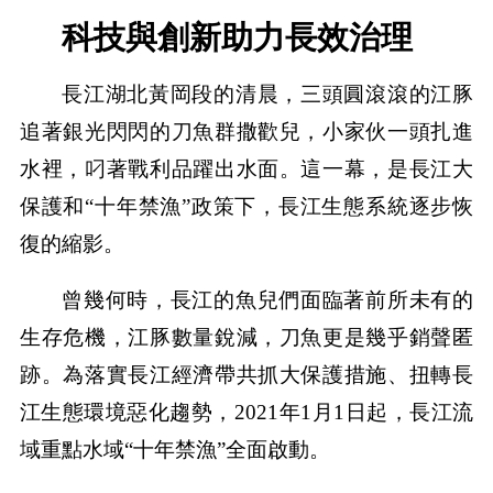
科技與創新助力長效治理
長江湖北黃岡段的清晨，三頭圓滾滾的江豚
追著銀光閃閃的刀魚群撒歡兒，小家伙一頭扎進
水裡，叼著戰利品躍出水面。這一幕，是長江大
保護和“十年禁漁”政策下，長江生態系統逐步恢
復的縮影。
曾幾何時，長江的魚兒們面臨著前所未有的
生存危機，江豚數量銳減，刀魚更是幾乎銷聲匿
跡。為落實長江經濟帶共抓大保護措施、扭轉長
江生態環境惡化趨勢，2021年1月1日起，長江流
域重點水域“十年禁漁”全面啟動。