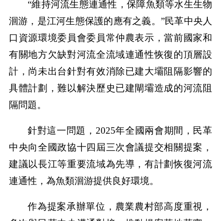
“維持河流生態連通性，保障魚類等水生生物
洄游，是江河生態保護的應有之義。”民革中央人
口資源環境委員會委員常仲農表示，當前國家和
有關地方欠缺對河流全流域連通性恢復的頂層設
計，尚未出台針對有效消除已建大壩阻隔影響的
具體計劃，難以解決歷史已建閘壩造成的河流阻
隔問題。
針對這一問題，2025年全國兩會期間，民革
中央向全國政協十四屆三次會議提交相關提案，
建議以長江等重要流域為先導，有計劃恢復河流
連通性，為魚類洄游提供良好環境。
作為提案承辦單位，農業農村部高度重視，