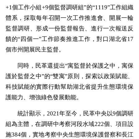
+1個工作小組+9個監督調研組”的“1119”工作組織
體系，採取每年召開一次工作推進會、開展一輪
監督調研、形成一份監督報告、進行一次報送反
饋的“四個一”工作節奏推進工作，對口湖北省17
個市州開展民主監督。
同時，民革還提出“寓監督於保護之中，寓保
護於監督之中”的“雙寓”原則，探索以政策賦能、
科技賦能的實際行動幫助湖北省提升生態環境保
護能力、增強綠色發展動能。
統計顯示，2021年至今，民革中央以9個調研
組為主體，在調研中考察河段水域222個、項目設
施384個，實地考察中央生態環境保護督察和長江