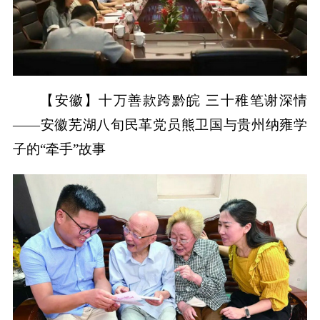
【安徽】十万善款跨黔皖 三十稚笔谢深情
——安徽芜湖八旬民革党员熊卫国与贵州纳雍学
子的“牵手”故事