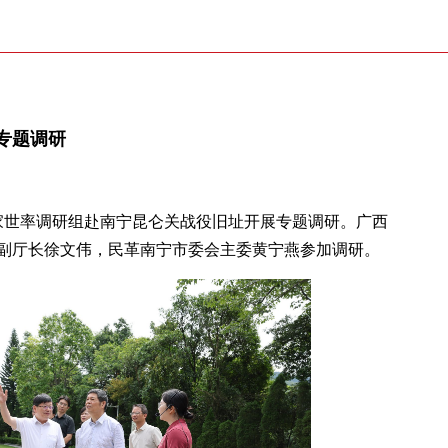
专题调研
巫家世率调研组赴南宁昆仑关战役旧址开展专题调研。广西
副厅长徐文伟，民革南宁市委会主委黄宁燕参加调研。