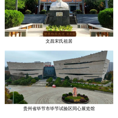
文昌宋氏祖居
贵州省毕节市毕节试验区同心展览馆