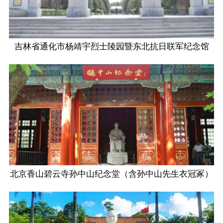
吉林省通化市杨靖宇烈士陵园暨东北抗日联军纪念馆
北京香山碧云寺孙中山纪念堂（含孙中山先生衣冠冢）