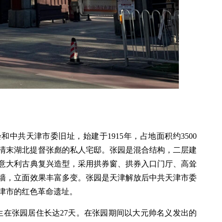
中共天津市委旧址，始建于1915年，占地面积约3500
为清末湖北提督张彪的私人宅邸。张园是混合结构，二层建
意大利古典复兴造型，采用拱券窗、拱券入口门厅、高耸
墙，立面效果丰富多变。张园是天津解放后中共天津市委
津市的红色革命遗址。
山先生在张园居住长达27天。在张园期间以大元帅名义发出的