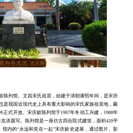
龄陈列馆。文昌宋氏祖居，始建于清朝康熙年间，是宋庆
也是我国近现代史上具有重大影响的宋氏家族祖居地，匾
外正式开放。宋庆龄陈列馆于1987年冬动工兴建，1988年
康克清题写。陈列馆是一座仿古四合院式建筑，面积420平
。馆内的“永远和党在一起”宋庆龄史迹展，通过图片、影