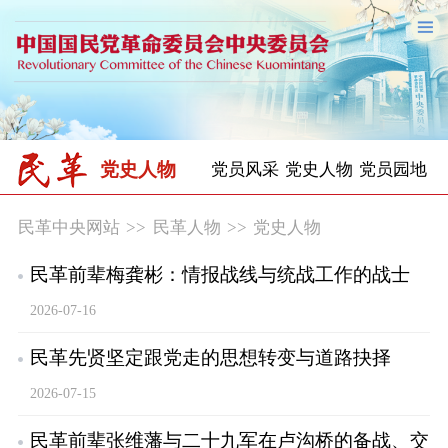
党史人物
党员风采
党史人物
党员园地
民革中央网站
>>
民革人物
>>
党史人物
民革前辈梅龚彬：情报战线与统战工作的战士
2026-07-16
民革先贤坚定跟党走的思想转变与道路抉择
2026-07-15
民革前辈张维藩与二十九军在卢沟桥的备战、交