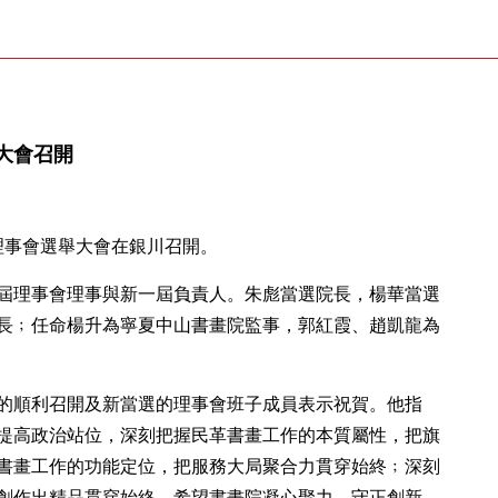
大會召開
理事會選舉大會在銀川召開。
屆理事會理事與新一屆負責人。朱彪當選院長，楊華當選
長﹔任命楊升為寧夏中山書畫院監事，郭紅霞、趙凱龍為
的順利召開及新當選的理事會班子成員表示祝賀。他指
提高政治站位，深刻把握民革書畫工作的本質屬性，把旗
書畫工作的功能定位，把服務大局聚合力貫穿始終﹔深刻
創作出精品貫穿始終。希望書畫院凝心聚力、守正創新、