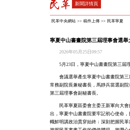
新聞詳情頁
民革中央網站
>>
稿件上傳
>>
民革寧夏
寧夏中山書畫院第三屆理事會選舉
2026年05月25日09:57
5月23日，寧夏中山書畫院第三屆
會議選舉產生寧夏中山書畫院第三
常務副院長兼秘書長，馬靜兵當選副院
第三屆理事會副秘書長。
民革寧夏區委會主委王新軍向大會
出，寧夏中山書畫院要牢記初心使命，
幟鮮明講政治貫穿始終﹔深刻把握民革
把握民革書畫工作的價值體現，把潛心