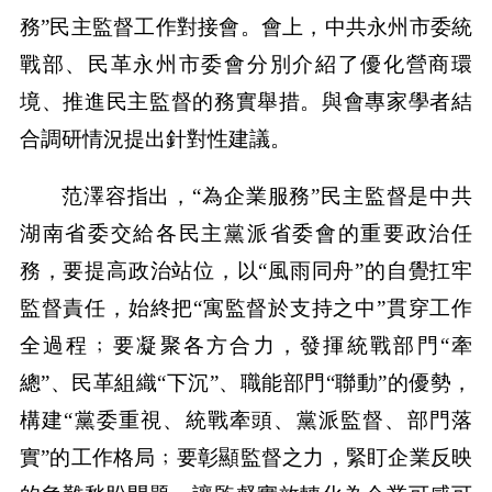
務”民主監督工作對接會。會上，中共永州市委統
戰部、民革永州市委會分別介紹了優化營商環
境、推進民主監督的務實舉措。與會專家學者結
合調研情況提出針對性建議。
范澤容指出，“為企業服務”民主監督是中共
湖南省委交給各民主黨派省委會的重要政治任
務，要提高政治站位，以“風雨同舟”的自覺扛牢
監督責任，始終把“寓監督於支持之中”貫穿工作
全過程﹔要凝聚各方合力，發揮統戰部門“牽
總”、民革組織“下沉”、職能部門“聯動”的優勢，
構建“黨委重視、統戰牽頭、黨派監督、部門落
實”的工作格局﹔要彰顯監督之力，緊盯企業反映