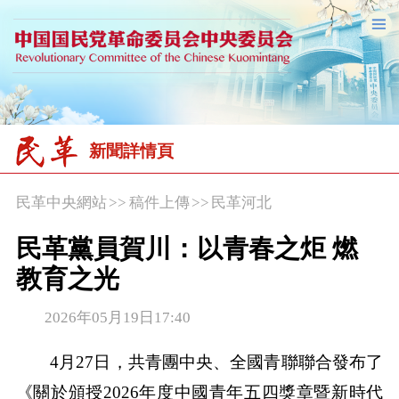
新聞詳情頁
民革中央網站
>>
稿件上傳
>>
民革河北
民革黨員賀川：以青春之炬 燃
教育之光
2026年05月19日17:40
4月27日，共青團中央、全國青聯聯合發布了
《關於頒授2026年度中國青年五四獎章暨新時代