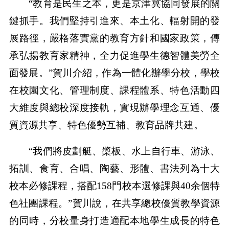
“教育是民生之本，更是京津冀協同發展的關
鍵抓手。我們堅持引進來、本土化、輻射開的發
展路徑，嚴格落實黨的教育方針和國家政策，傳
承弘揚教育家精神，全力促進學生德智體美勞全
面發展。”賀川介紹，作為一體化辦學分校，學校
在校園文化、管理制度、課程體系、特色活動四
大維度與總校深度接軌，實現辦學理念互通、優
質資源共享、特色優勢互補、教育品牌共建。
“我們將皮劃艇、槳板、水上自行車、游泳、
拓訓、食育、合唱、陶藝、形體、書法列為十大
校本必修課程，搭配158門校本選修課與40余個特
色社團課程。”賀川說，在共享總校優質教學資源
的同時，分校量身打造適配本地學生成長的特色