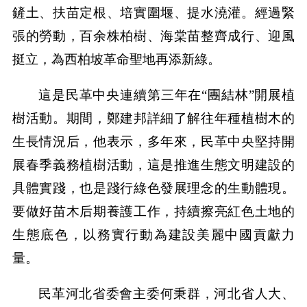
鏟土、扶苗定根、培實圍堰、提水澆灌。經過緊
張的勞動，百余株柏樹、海棠苗整齊成行、迎風
挺立，為西柏坡革命聖地再添新綠。
這是民革中央連續第三年在“團結林”開展植
樹活動。期間，鄭建邦詳細了解往年種植樹木的
生長情況后，他表示，多年來，民革中央堅持開
展春季義務植樹活動，這是推進生態文明建設的
具體實踐，也是踐行綠色發展理念的生動體現。
要做好苗木后期養護工作，持續擦亮紅色土地的
生態底色，以務實行動為建設美麗中國貢獻力
量。
民革河北省委會主委何秉群，河北省人大、