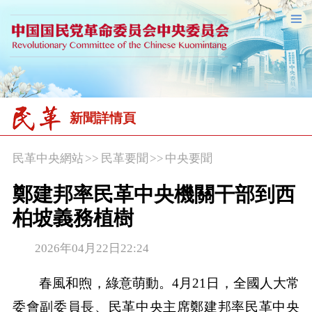
新聞詳情頁
民革中央網站
>>
民革要聞
>>
中央要聞
鄭建邦率民革中央機關干部到西
柏坡義務植樹
2026年04月22日22:24
春風和煦，綠意萌動。4月21日，全國人大常
委會副委員長、民革中央主席鄭建邦率民革中央