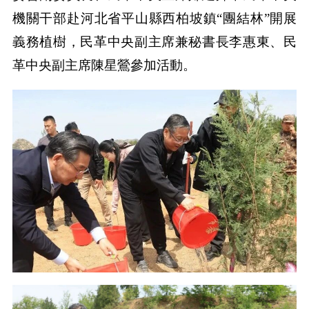
機關干部赴河北省平山縣西柏坡鎮“團結林”開展
義務植樹，民革中央副主席兼秘書長李惠東、民
革中央副主席陳星鶯參加活動。