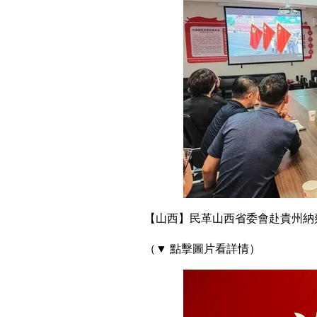
【山西】民革山西省委會赴貴州納
（▼ 點擊圖片看詳情）