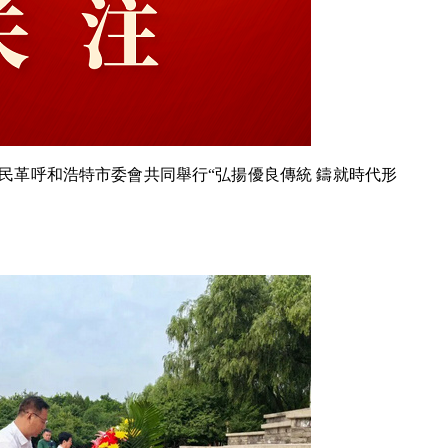
民革呼和浩特市委會共同舉行“弘揚優良傳統 鑄就時代形