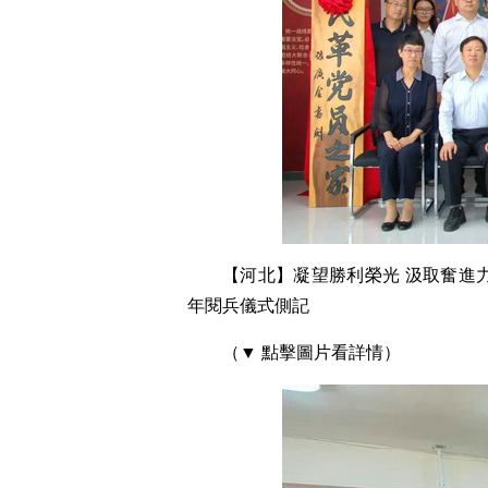
【河北】凝望勝利榮光 汲取奮進
年閱兵儀式側記
（▼ 點擊圖片看詳情）