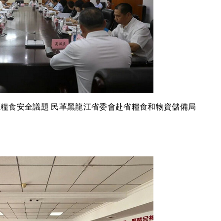
糧食安全議題 民革黑龍江省委會赴省糧食和物資儲備局