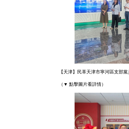
【天津】民革天津市寧河區支部黨
（▼ 點擊圖片看詳情）