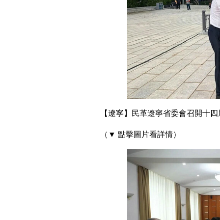
【遼寧】民革遼寧省委會召開十四
（▼ 點擊圖片看詳情）