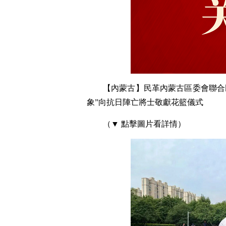
【內蒙古】民革內蒙古區委會聯合
象”向抗日陣亡將士敬獻花籃儀式
（▼ 點擊圖片看詳情）