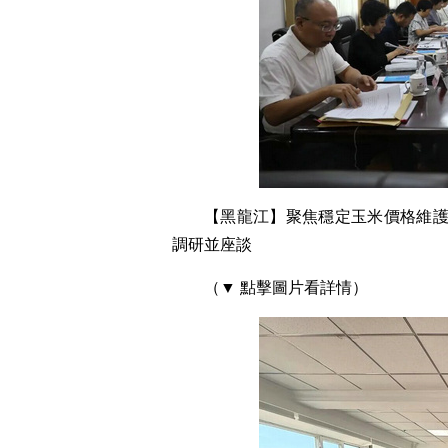
【黑龍江】聚焦穩定玉米價格維護
調研並座談
（▼ 點擊圖片看詳情）