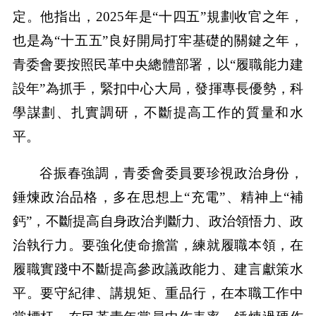
定。他指出，2025年是“十四五”規劃收官之年，
也是為“十五五”良好開局打牢基礎的關鍵之年，
青委會要按照民革中央總體部署，以“履職能力建
設年”為抓手，緊扣中心大局，發揮專長優勢，科
學謀劃、扎實調研，不斷提高工作的質量和水
平。
谷振春強調，青委會委員要珍視政治身份，
錘煉政治品格，多在思想上“充電”、精神上“補
鈣”，不斷提高自身政治判斷力、政治領悟力、政
治執行力。要強化使命擔當，練就履職本領，在
履職實踐中不斷提高參政議政能力、建言獻策水
平。要守紀律、講規矩、重品行，在本職工作中