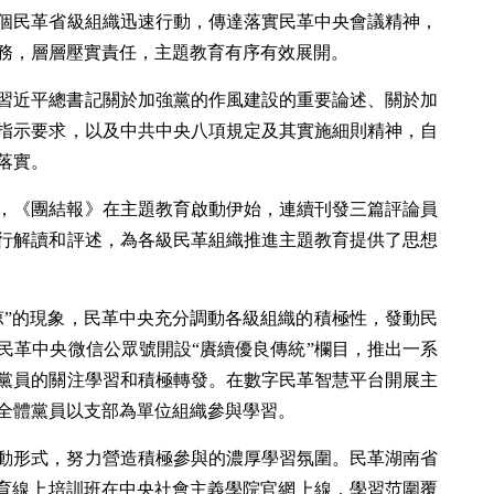
個民革省級組織迅速行動，傳達落實民革中央會議精神，
務，層層壓實責任，主題教育有序有效展開。
習近平總書記關於加強黨的作風建設的重要論述、關於加
指示要求，以及中共中央八項規定及其實施細則精神，自
落實。
，《團結報》在主題教育啟動伊始，連續刊發三篇評論員
行解讀和評述，為各級民革組織推進主題教育提供了思想
涼”的現象，民革中央充分調動各級組織的積極性，發動民
民革中央微信公眾號開設“賡續優良傳統”欄目，推出一系
黨員的關注學習和積極轉發。在數字民革智慧平台開展主
全體黨員以支部為單位組織參與學習。
動形式，努力營造積極參與的濃厚學習氛圍。民革湖南省
教育線上培訓班在中央社會主義學院官網上線，學習范圍覆