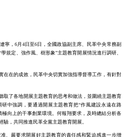
赴遼寧，6月4日至6日，全國政協副主席、民革中央常務副
“學規定、強作風、樹形象”主題教育開展情況進行調研、
實在在的成效，民革中央切實加強指導督導工作，有針對
聽取了各地開展主題教育的思考和做法，並圍繞主題教育
調研中強調，要通過開展主題教育把“作風建設永遠在路
積極向上的干事創業環境。何報翔要求，及時總結分析各
經驗，共同推進民革全黨主題教育開展。
標准、嚴要求開展好主題教育的責任感和緊迫感進一步增