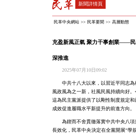
新聞詳情頁
民革中央網站
>>
民革要聞
>>
高層動態
充盈新風正氣 聚力干事創業——民
深推進
2025年07月10日09:02
中共十八大以來，以習近平同志為
風政風為之一新，社風民風持續向好。
這為民主黨派提供了以剛性制度規定和
成效促進履職水平新提升的前進方向。
為鍥而不舍貫徹落實中共中央八項
長效化，民革中央決定在全黨開展“學