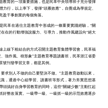
題教育的一項重要措施，也是民革中央領導班子充分發揮
體力行，以上率下，發揮“頭雁效應”，自覺成為學規定、
充盈干事創業的每個角落。
，這是民革在過往主題教育中形成的一條重要實踐經驗，“關
實在在的行動增強說服力、引導力，推動作風建設向“絕大
線上線下相結合的方式召開主題教育集體學習會，民革福
定、強作風、樹形象”主題教育專題讀書班，民革浙江省委
眾號刊發學習文章，都是其例。
，要求別人不做的自己要堅決不做。”主題教育啟動以來，
意識，通過中心組學習、讀書班等形式，著力夯實思想基
帶頭搞好自身學習教育的同時，這些“關鍵少數”主動扛起
抓好整改落實。一級帶一級、一級抓一級的示范效應逐步