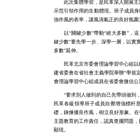
此次集體學習，是民革深入開展主
示范引領作用的生動體現。班子成員身
強作風的表率，讓風清氣正的良好氛圍
以“關鍵少數”帶動“絕大多數”
鍵少數”要先學一步、深學一層，以實
多數”延伸。
民革北京市委會理論學習中心組以
建省委會在省社會主義學院舉辦“學規
會理論學習中心組成員在省委會微信公
“要求別人做到的自己先帶頭做到
民革各級領導班子成員自覺增強標杆
礎，錘煉優良作風，樹立良好形象。在
主題教育的工作責任，認真查擺問題，
顯現。