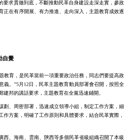
”的要求貫徹到底，不斷推動民革自身建設走深走實，參政
育正在有序開展、有力推進、走向深入，主題教育成效逐
動自覺
’主題教育，是民革當前一項重要政治任務，同志們要提高政
義。”5月12日，民革主題教育動員部署會召開，按照全
鄭建邦的講話要求，主題教育在全黨迅速鋪開。
謀劃、周密部署，迅速成立領導小組，制定工作方案，細
工作方案，明確了工作原則和具體要求，結合民革實際，
廣西、海南、雲南、陝西等多個民革省級組織召開了本級