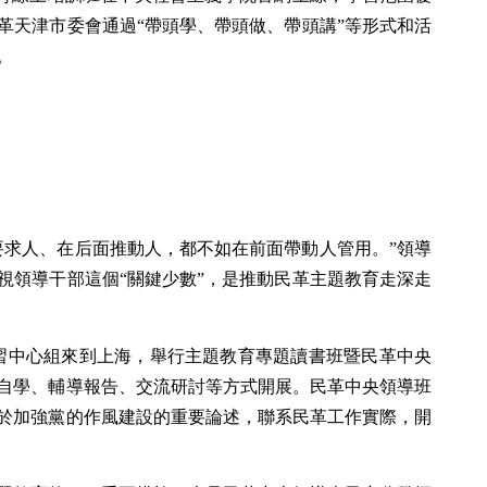
革天津市委會通過“帶頭學、帶頭做、帶頭講”等形式和活
。
要求人、在后面推動人，都不如在前面帶動人管用。”領導
視領導干部這個“關鍵少數”，是推動民革主題教育走深走
論學習中心組來到上海，舉行主題教育專題讀書班暨民革中央
自學、輔導報告、交流研討等方式開展。民革中央領導班
於加強黨的作風建設的重要論述，聯系民革工作實際，開