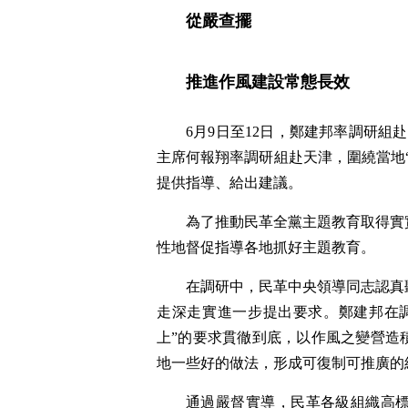
從嚴查擺
推進作風建設常態長效
6月9日至12日，鄭建邦率調研組
主席何報翔率調研組赴天津，圍繞當地
提供指導、給出建議。
為了推動民革全黨主題教育取得實
性地督促指導各地抓好主題教育。
在調研中，民革中央領導同志認真
走深走實進一步提出要求。鄭建邦在
上”的要求貫徹到底，以作風之變營造
地一些好的做法，形成可復制可推廣的
通過嚴督實導，民革各級組織高