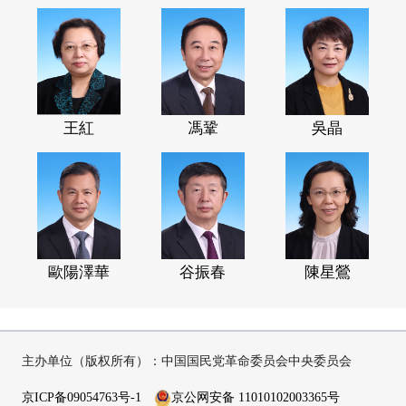
王紅
馮鞏
吳晶
歐陽澤華
谷振春
陳星鶯
主办单位（版权所有）：中国国民党革命委员会中央委员会
京ICP备09054763号-1
京公网安备 11010102003365号