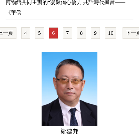
博物館共同主辦的“凝聚僑心僑力 共話時代擔當——
《華僑…
上一頁
4
5
6
7
8
9
10
下一
鄭建邦