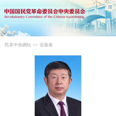
民革中央網站
>>
谷振春