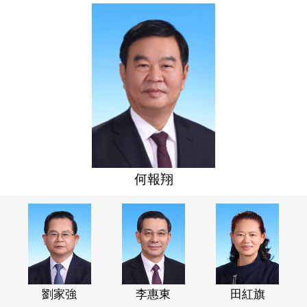
何報翔
劉家強
李惠東
田紅旗