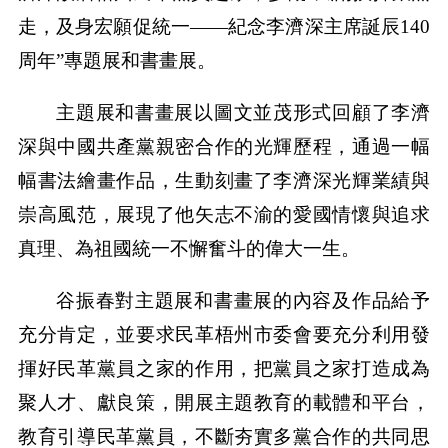
走，及身宏願促統一——紀念李濟深主席誕辰140
周年”專題展和書畫展。
主題展和書畫展以圖文並茂形式回顧了李濟
深與中國共產黨親密合作的光輝歷程，通過一幅
幅書法繪畫作品，生動刻畫了李濟深光輝業績與
崇高風范，展現了他矢志不渝的愛國情懷與追求
真理、為祖國統一不懈奮斗的偉大一生。
谷振春對主題展和書畫展的內容及作品給予
充分肯定，並要求民革梧州市委會要充分利用發
揮好民革黨員之家的作用，把黨員之家打造成為
聚人才、獻良策，開展主題教育的載體和平台，
教育引導民革黨員，不斷夯實多黨合作的共同思