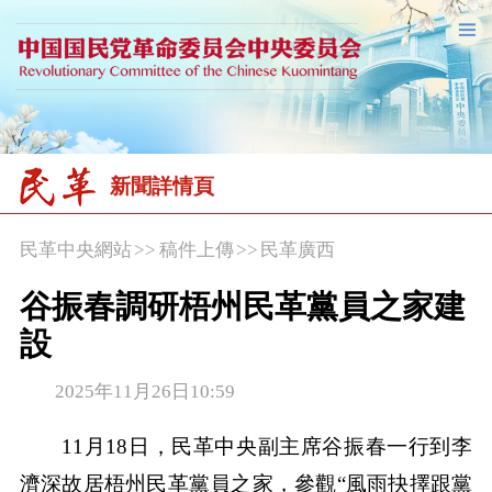
新聞詳情頁
民革中央網站
>>
稿件上傳
>>
民革廣西
谷振春調研梧州民革黨員之家建
設
2025年11月26日10:59
11月18日，民革中央副主席谷振春一行到李
濟深故居梧州民革黨員之家，參觀“風雨抉擇跟黨