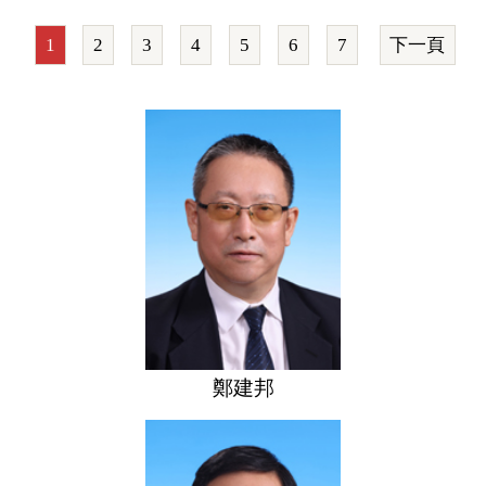
1
2
3
4
5
6
7
下一頁
鄭建邦