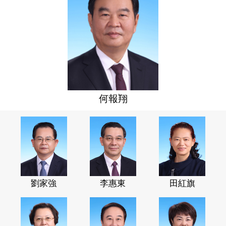
何報翔
劉家強
李惠東
田紅旗