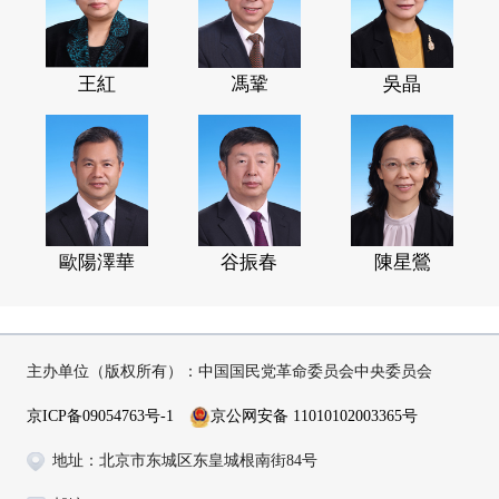
王紅
馮鞏
吳晶
歐陽澤華
谷振春
陳星鶯
主办单位（版权所有）：中国国民党革命委员会中央委员会
京ICP备09054763号-1
京公网安备 11010102003365号
地址：北京市东城区东皇城根南街84号