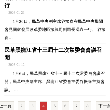
行
2026-01-21
1月20日，民革中央副主席谷振春在民革中央機關
會見國家發展改革委地區振興司副司長馮垚一行。 谷振
春…
民革黑龍江省十三屆十二次常委會會議召
開
2026-01-12
1月6日，民革黑龍江省十三屆十二次常委會會議召
開，民革中央副主席、黑龍江省委會主委谷振春主持會
議。 …
上一頁
2
3
4
5
6
7
8
下一