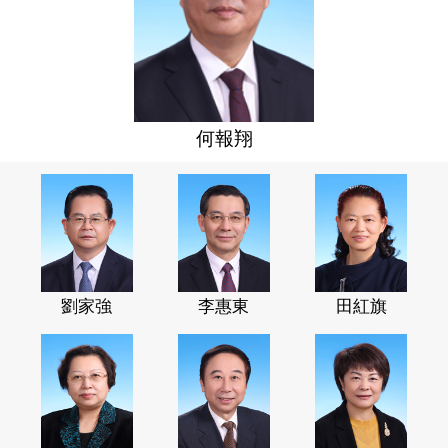
何報翔
劉家強
李惠東
田紅旗