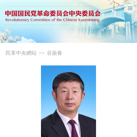
民革中央網站
>>
谷振春