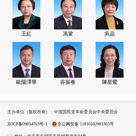
王紅
馮鞏
吳晶
歐陽澤華
谷振春
陳星鶯
主办单位（版权所有）：中国国民党革命委员会中央委员会
京ICP备09054763号-1
京公网安备 11010102003365号