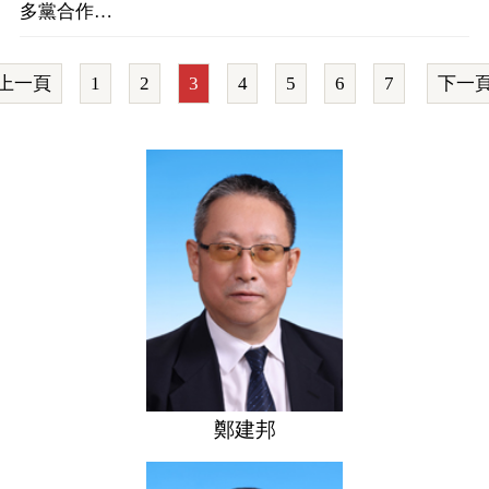
多黨合作…
上一頁
1
2
3
4
5
6
7
下一
鄭建邦