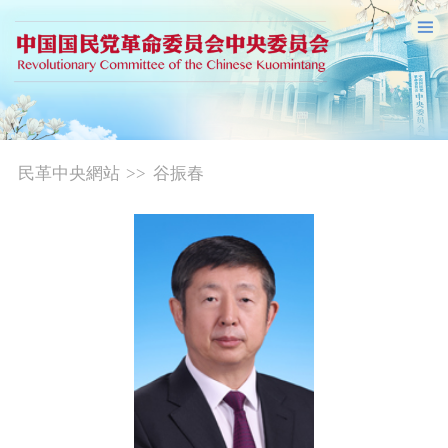
民革中央網站
>>
谷振春