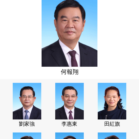
何報翔
劉家強
李惠東
田紅旗