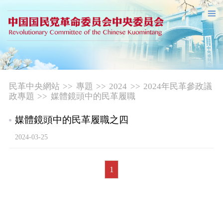
民革中央網站
>>
專題
>>
2024
>>
2024年民革參政議
政專題
>>
媒體鏡頭中的民革履職
媒體鏡頭中的民革履職之四
2024-03-25
1