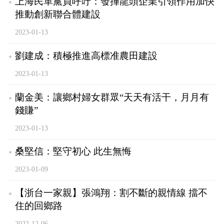
上海民革黨員呼吁：發揮龍頭企業引領作用加快
推動創新聯合體建設
2023-01-13
劉建成：積極推進高標准農田建設
2023-01-13
蘭金美：讓鄉村婦女群眾“天天有活干，月月有
錢賺”
2023-01-13
桑堅信：堅守初心 此生無悔
2023-01-09
【浙台一家親】張鴻翔：割不斷的親情線 擋不
住的回鄉路
2022-12-06