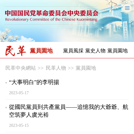
黨員園地
黨員風採
黨史人物
黨員園地
民革中央網站
>>
民革人物
>>
黨員園地
“大事明白”的李明揚
2023-05-17
從國民黨員到共產黨員——追憶我的大爺爺、航
空筑夢人虞光裕
2023-05-15