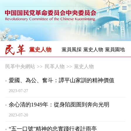
黨史人物
黨員風採
黨史人物
黨員園地
民革中央網站
>>
民革人物
>>
黨史人物
愛國、為公、奮斗：譚平山家訓的精神價值
2023-07-27
余心清的1949年：從身陷囹圄到奔向光明
2023-07-20
“五一口號”精神的忠實踐行者計雨亭