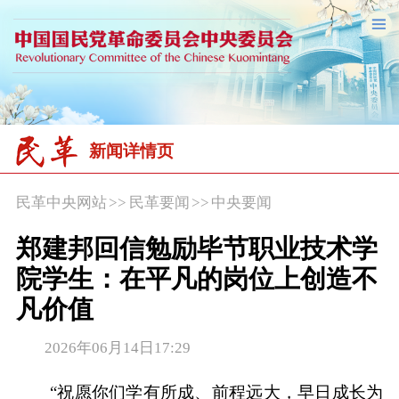
新闻详情页
民革中央网站
>>
民革要闻
>>
中央要闻
郑建邦回信勉励毕节职业技术学
院学生：在平凡的岗位上创造不
凡价值
2026年06月14日17:29
“祝愿你们学有所成、前程远大，早日成长为