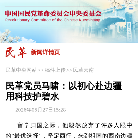
新闻详情页
民革中央网站
>>
稿件上传
>>
民革云南
民革党员马啸：以初心赴边疆
用科技护碧水
2026年05月27日15:28
留学归国之际，他毅然放弃了许多人眼中
的“最优选择”，坚定西行，来到祖国的西南边疆