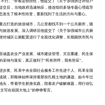
可不行。”带着这份担忧，他提交了《关于加强拆迁补偿户
提交后，当地政府迅速响应，接连组织多场专题心理疏导
态发生了根本性转变，重新找到了生活的方向与重心。
重点打造的旅游城市，几公里都找不到一个公共厕所，随
与旅游发展。深入调研后他提交了《关于加强城市公共厕
便对城区公厕配置进行了全面优化调整，长期困扰市民与
容涵盖农业产业发展、城市建设管理、灾后重建、民生保
的采纳与落实，真正做到了“民有所呼，我有所应”。
进步奖、民革中央全国社会服务工作先进个人、民革全国
成就，郑顺林始终保持着那份扎根土地的谦逊。如今年过
地头，带着学生躬身实践，陪着农户破解难题，用行动弘
论文写在祖国大地上”的铮铮誓言。