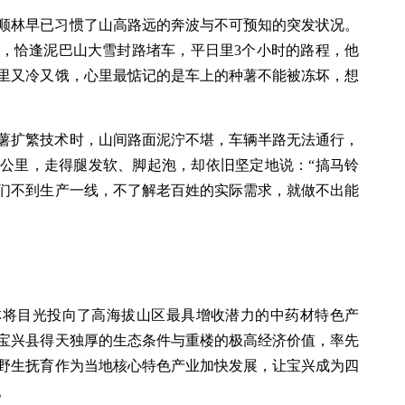
顺林早已习惯了山高路远的奔波与不可预知的突发状况。
，恰逢泥巴山大雪封路堵车，平日里3个小时的路程，他
风里又冷又饿，心里最惦记的是车上的种薯不能被冻坏，想
薯扩繁技术时，山间路面泥泞不堪，车辆半路无法通行，
公里，走得腿发软、脚起泡，却依旧坚定地说：“搞马铃
们不到生产一线，不了解老百姓的实际需求，就做不出能
林将目光投向了高海拔山区最具增收潜力的中药材特色产
宝兴县得天独厚的生态条件与重楼的极高经济价值，率先
野生抚育作为当地核心特色产业加快发展，让宝兴成为四
。