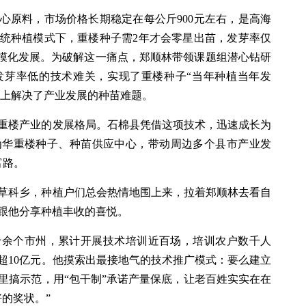
心原料，市场价格长期稳定在每公斤900元左右，是高海
统种植模式下，重楼种子需2年才会零星出苗，发芽率仅
规模化发展。为破解这一痛点，郑顺林带领课题组潜心钻研
发芽率低的技术难关，实现了重楼种子“当年种植当年发
源上解决了产业发展的种苗难题。
重楼产业的发展格局。石棉县凭借这项技术，迅速成长为
为华重楼种子、种苗供应中心，带动周边多个县市产业发
富路。
草科乡，种植户们总会热情地围上来，拉着郑顺林去看自
跟他分享种植丰收的喜悦。
十余个市州，累计开展技术培训近百场，培训农户数千人
超10亿元。他摸索出最接地气的技术推广模式：要么建立
里搞示范，用“包干制”承诺产量保底，让老百姓实实在在
的奖状。”