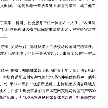
入田间。”这句从老一辈学者身上读懂的箴言，成了他二
了教学、科研、社会服务三位一体的农业人生。“农业科
”他始终把科研选题与田间需求深度绑定，把实验室建在
土上。
豆大产业”发展号召，郑顺林接手了学校马铃薯研究的重任。
才断代的困境，他几乎是从零起步，带着团队在“一穷二
卡脖子”难题，郑顺林带领团队历时近十年，历经四五轮研
；为培育适配四川复杂气候与地理条件的优良品种，他和
“川芋117”等多个优质新品种，主持制定多项省级地方
术，在凉山州会东县的高产示范田实现马铃薯亩产5500
高产纪录，为当地马铃薯良种繁育体系建设、打赢脱贫攻