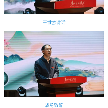
王世杰讲话
战勇致辞