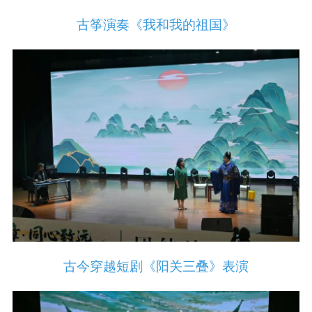
古筝演奏《我和我的祖国》
古今穿越短剧《阳关三叠》表演