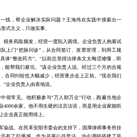
业一线，帮企业解决实际问题？王海伟在实践中摸索出一
搞形式主义，只做实事。
、税务风险频发，经营一度陷入困境。企业负责人抱着试
队上门“把脉问诊”，从合同签订、发票管理，到用工规
具体“整改药方”。“以前总觉得法律条文太晦涩难懂，听
，能帮我们避坑。”该企业负责人说。经过三个月的合规
，合同纠纷也大幅减少，经营逐步走上正轨。“现在我们
。”企业负责人由衷地说。
中很常见。他积极参与“万人助万企”行动，跑遍当地企
业4000余家。他不用生硬的法言法语，而是用企业家能听
让企业真正能用得上。
军奋战。在民革安阳市委会的支持下，国厚律师事务所挂
党员有了归属感，也为开展公益普法、涉企调研搭建了平