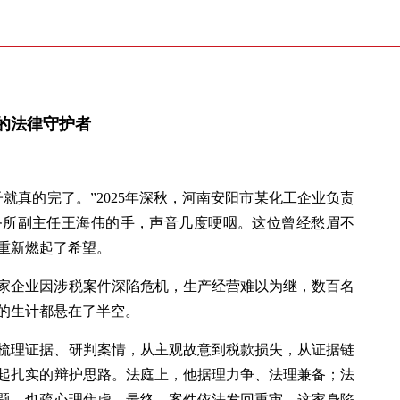
的法律守护者
就真的完了。”2025年深秋，河南安阳市某化工企业负责
务所副主任王海伟的手，声音几度哽咽。这位曾经愁眉不
重新燃起了希望。
家企业因涉税案件深陷危机，生产经营难以为继，数百名
的生计都悬在了半空。
梳理证据、研判案情，从主观故意到税款损失，从证据链
起扎实的辩护思路。法庭上，他据理力争、法理兼备；法
题，也疏心理焦虑。最终，案件依法发回重审，这家身陷