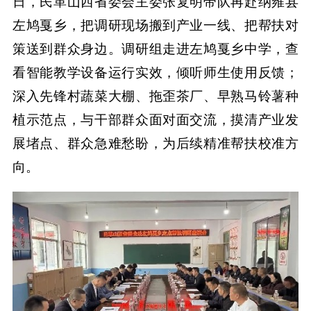
日，民革山西省委会主委张复明带队再赴纳雍县
左鸠戛乡，把调研现场搬到产业一线、把帮扶对
策送到群众身边。调研组走进左鸠戛乡中学，查
看智能教学设备运行实效，倾听师生使用反馈；
深入先锋村蔬菜大棚、拖歪茶厂、早熟马铃薯种
植示范点，与干部群众面对面交流，摸清产业发
展堵点、群众急难愁盼，为后续精准帮扶校准方
向。